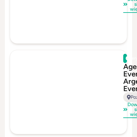
s
wi
Zwer
Age
Eve
Arg
Eve
Po
Dow
s
wi