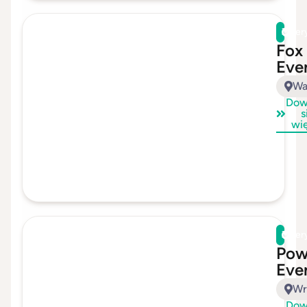
Zwer
Fox
Eve
Wa
Dow
s
wi
Zwer
Pow
Eve
Wr
Dow