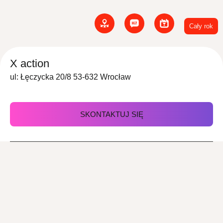
Cały rok
X action
ul: Łęczycka 20/8 53-632 Wrocław
SKONTAKTUJ SIĘ
Z nami zorganizujesz
Imprezy
Imprezy plenerowe
okolicznościowe
Festyny