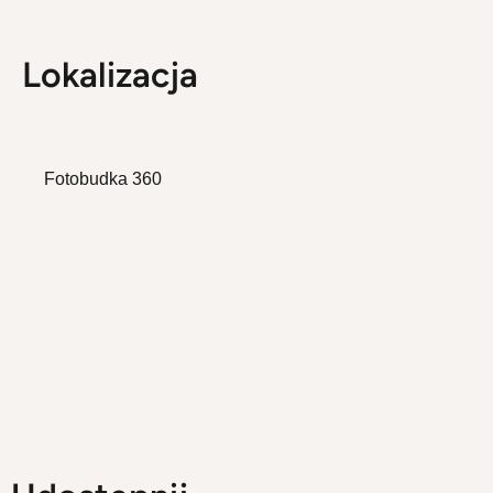
Lokalizacja
Fotobudka 360
Fotobudka 360
fotobudka@promotion.pl
500600579
https://fotobudka360.net
SPRAWDŹ INNE OFERTY TEJ FIRMY