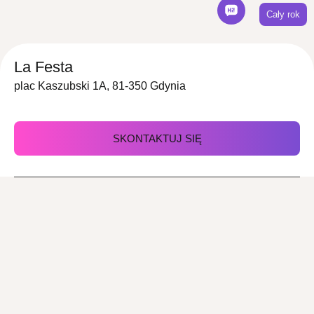
Cały rok
La Festa
plac Kaszubski 1A, 81-350 Gdynia
SKONTAKTUJ SIĘ
Z nami zorganizujesz
Imprezy
Konferencje
okolicznościowe
Wesele
Urodziny
Chrzciny
Komunie