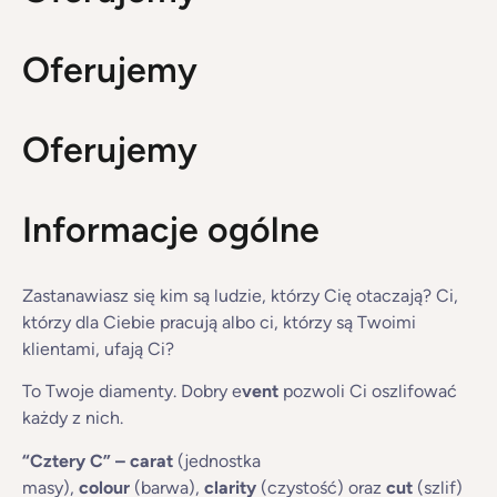
Oferujemy
Oferujemy
Informacje ogólne
Zastanawiasz się kim są ludzie, którzy Cię otaczają? Ci,
którzy dla Ciebie pracują albo ci, którzy są Twoimi
klientami, ufają Ci?
To Twoje diamenty. Dobry e
vent
pozwoli Ci oszlifować
każdy z nich.
“
C
ztery C”
–
carat
(jednostka
masy),
colour
(barwa),
clarity
(czystość) oraz
cut
(szlif)