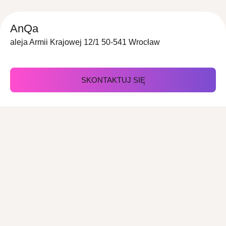
AnQa
aleja Armii Krajowej 12/1 50-541 Wrocław
SKONTAKTUJ SIĘ
Z nami zorganizujesz
Targi
Konferencje
Imprezy
Urodziny
okolicznościowe
Imprezy plenerowe
Koncerty