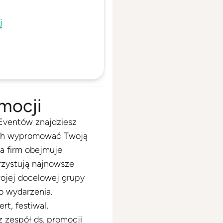
j
mocji
e Eventów znajdziesz
ych wypromować Twoją
a firm obejmuje
rzystują najnowsze
wojej docelowej grupy
o wydarzenia.
rt, festiwal,
z zespół ds. promocji