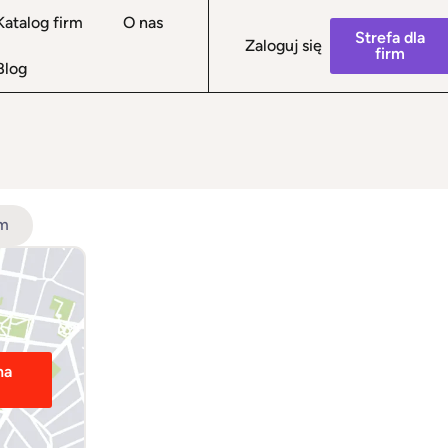
Katalog firm
O nas
Strefa dla
Zaloguj się
firm
Blog
Zespół ds. pr
rm
na