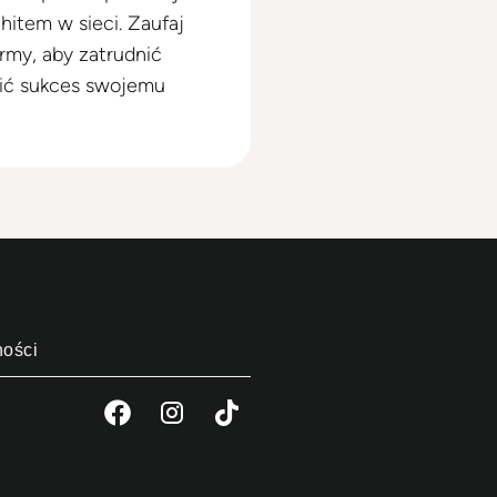
hitem w sieci. Zaufaj
ormy, aby zatrudnić
nić sukces swojemu
ności