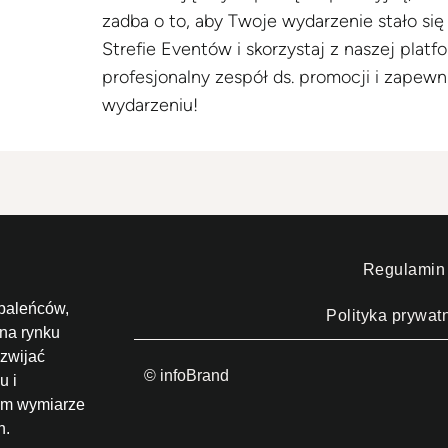
zadba o to, aby Twoje wydarzenie stało się 
Strefie Eventów i skorzystaj z naszej platf
profesjonalny zespół ds. promocji i zapew
wydarzeniu!
Regulamin
paleńców,
Polityka prywat
 na rynku
zwijać
© infoBrand
u i
nym wymiarze
n.