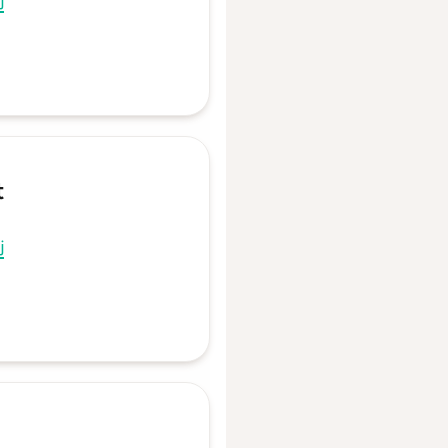
j
t
j