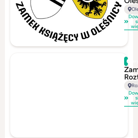
Ole
Ol
Dow
s
wi
Zwer
Zam
Roz
Ro
Dow
s
wi