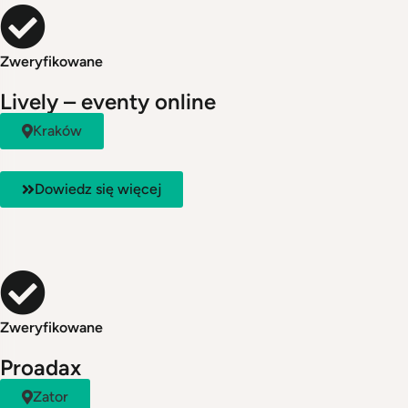
Zweryfikowane
Lively – eventy online
Kraków
Dowiedz się więcej
Zweryfikowane
Proadax
Zator