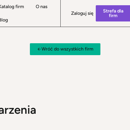
Katalog firm
O nas
Strefa dla
Zaloguj się
firm
Blog
Wróć do wszystkich firm
arzenia