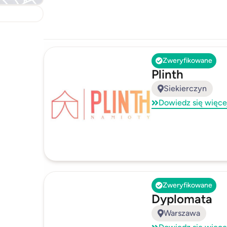
Zweryfikowane
Plinth
Siekierczyn
Dowiedz się więce
Zweryfikowane
Dyplomata
Warszawa