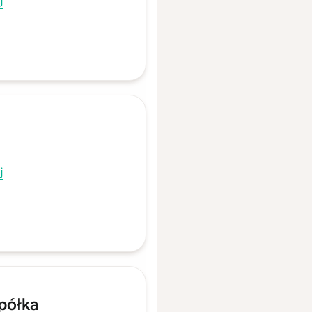
j
j
półka