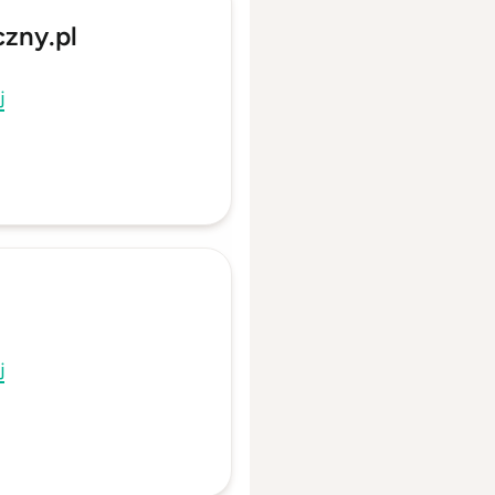
zny.pl
j
j