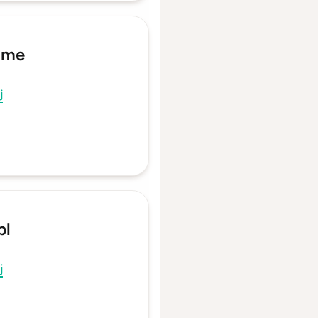
Time
j
pl
j