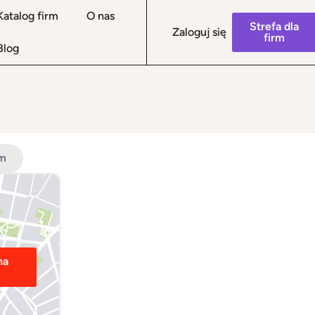
Katalog firm
O nas
Strefa dla
Zaloguj się
firm
Blog
Sprzeda
rm
na