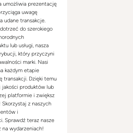
 umożliwia prezentację
przyciąga uwagę
a udane transakcje.
dotrzeć do szerokiego
żnorodnych
tu lub usługi, nasza
ybucji, który przyczyni
walności marki. Nasi
 na każdym etapie
ę transakcji. Dzięki temu
j jakości produktów lub
zej platformie i zwiększ
! Skorzystaj z naszych
ientów i
ci. Sprawdź teraz nasze
ż na wydarzeniach!