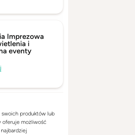
ia Imprezowa
etlenia i
 na eventy
j
 swoich produktów lub
 oferuje możliwość
najbardziej