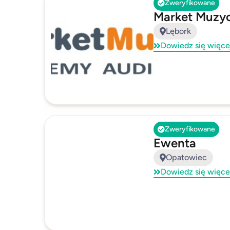
Zweryfikowane
Market Muzyc
Lębork
Dowiedz się więce
Zweryfikowane
Ewenta
Opatowiec
Dowiedz się więce