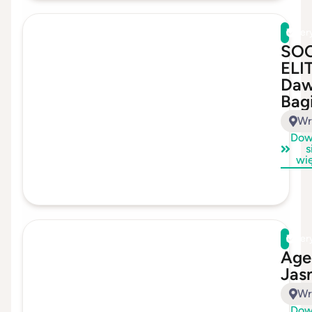
Zwer
SOC
ELI
Daw
Bag
Wr
Dow
s
wi
Zwer
Age
Jas
Wr
Dow