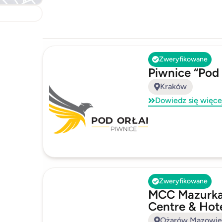
Zweryfikowane
Piwnice “Pod
Kraków
Dowiedz się więce
Zweryfikowane
MCC Mazurka
Centre & Hot
Ożarów Mazowie