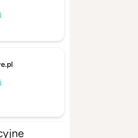
j
e.pl
j
cyjne