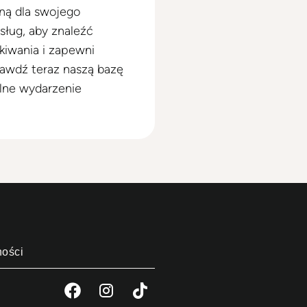
jną dla swojego
sług, aby znaleźć
kiwania i zapewni
awdź teraz naszą bazę
alne wydarzenie
ności