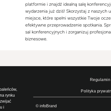
platformie i znajdź idealną salę konferency
wydarzenia już dziś! Skorzystaj z naszych u
miejsce, które spełni wszystkie Twoje ocze
efektywne przeprowadzenie spotkania. Spr
sal konferencyjnych i zorganizuj profesjon
biznesowe.
Regulamin
paleńców,
Polityka prywat
 na rynku
zwijać
© infoBrand
u i