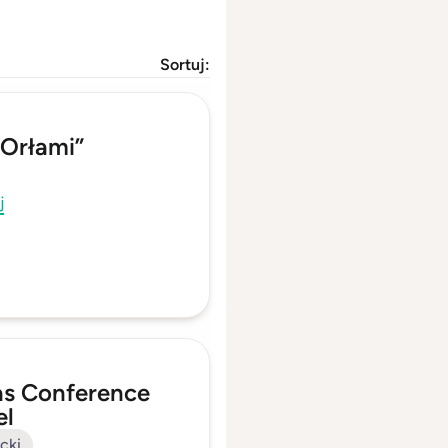
Sortuj:
 Orłami”
j
s Conference
el
cki