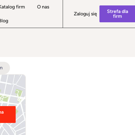
Katalog firm
O nas
Strefa dla
Zaloguj się
firm
Blog
Sale konfere
rm
na