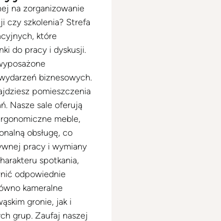
nej na zorganizowanie
i czy szkolenia? Strefa
ncyjnych, które
i do pracy i dyskusji.
 wyposażone
 wydarzeń biznesowych.
najdziesz pomieszczenia
. Nasze sale oferują
ergonomiczne meble,
onalną obsługę, co
ywnej pracy i wymiany
charakteru spotkania,
wnić odpowiednie
arówno kameralne
skim gronie, jak i
ch grup. Zaufaj naszej