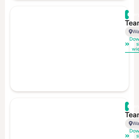
Zwer
Tea
Wa
Dow
s
wi
Zwer
Tea
Wa
Dow
s