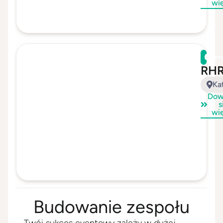
wi
Zwer
RH
Ka
Dow
s
wi
Budowanie zespołu