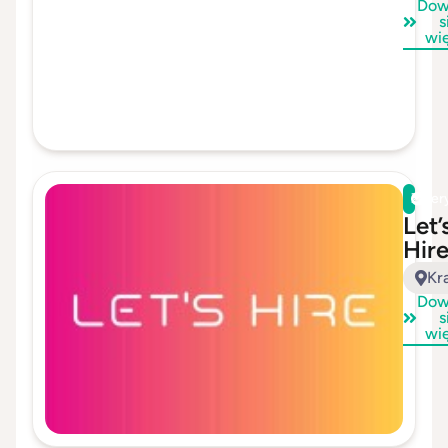
Dow
s
wi
Zwer
Let’
Hir
Kr
Dow
s
wi