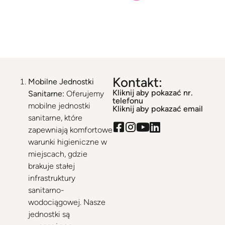
WC Serwis
Zabrze
, ul. Szybowa 20E
Kontakt:
Mobilne Jednostki
Kliknij aby pokazać nr.
Sanitarne:
Oferujemy
telefonu
mobilne jednostki
Kliknij aby pokazać email
sanitarne, które
zapewniają komfortowe
warunki higieniczne w
miejscach, gdzie
brakuje stałej
infrastruktury
sanitarno-
wodociągowej. Nasze
jednostki są