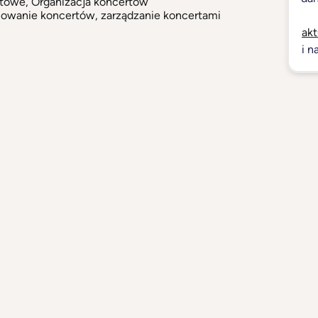
ntowe
,
Organizacja koncertów
nowanie koncertów, zarządzanie koncertami
akt
i n