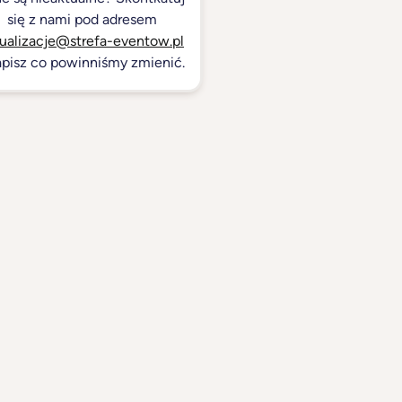
się z nami pod adresem
ualizacje@strefa-eventow.pl
apisz co powinniśmy zmienić.