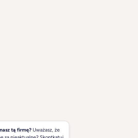
nasz tą firmę?
Uważasz, że
e są nieaktualne? Skontkatuj