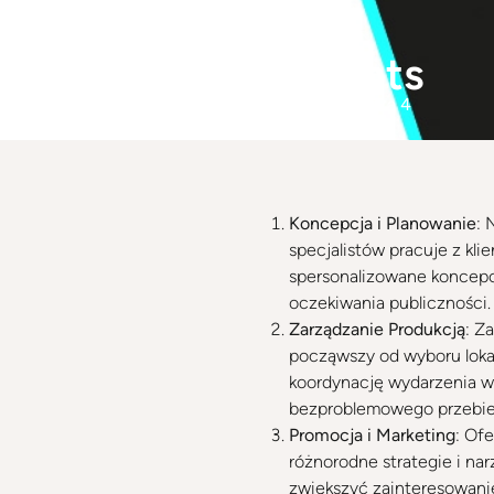
V Events
Wrocław
, Łaciarska 4
Koncepcja i Planowanie
: 
specjalistów pracuje z kli
spersonalizowane koncepcj
oczekiwania publiczności.
Zarządzanie Produkcją
: Z
począwszy od wyboru lokali
koordynację wydarzenia w 
bezproblemowego przebieg
Promocja i Marketing
: Of
różnorodne strategie i na
zwiększyć zainteresowani