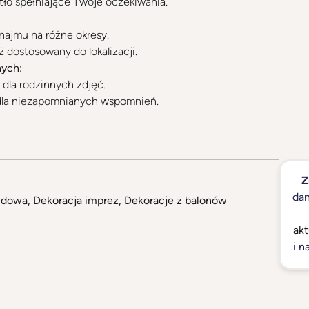
tło spełniające Twoje oczekiwania.
najmu na różne okresy.
 dostosowany do lokalizacji.
nych:
a dla rodzinnych zdjęć.
la niezapomnianych wspomnień.
Z
dan
budowa
,
Dekoracja imprez
,
Dekoracje z balonów
akt
i n