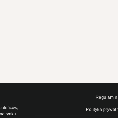
Regulamin
paleńców,
Polityka prywat
 na rynku