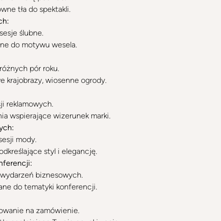
wne tła do spektakli.
ch:
sesje ślubne.
ne do motywu wesela.
różnych pór roku.
e krajobrazy, wiosenne ogrody.
ji reklamowych.
ia wspierające wizerunek marki.
ych:
sesji mody.
dkreślające styl i elegancję.
nferencji:
la wydarzeń biznesowych.
ne do tematyki konferencji.
ktowanie na zamówienie.