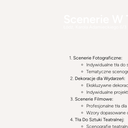
Scenerie W 
Łódź
, Karola Adamieckiego 6/3
1.
Scenerie Fotograficzne:
Indywidualne tła do 
Tematyczne scenograf
Dekoracje dla Wydarzeń:
Ekskluzywne dekorac
Indywidualne projek
Scenerie Filmowe:
Profesjonalne tła dla
Wzory dopasowane do
Tła Do Sztuki Teatralnej:
Scenografie teatraln