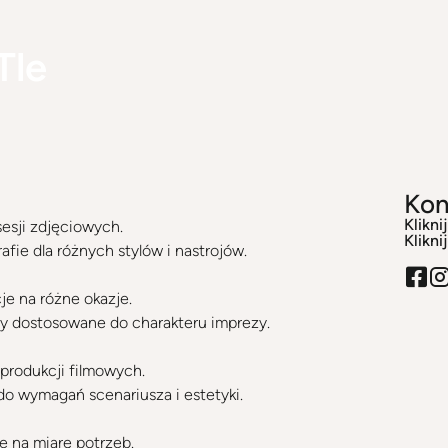
Tle
Kon
Klikni
sesji zdjęciowych.
Klikni
ie dla różnych stylów i nastrojów.
je na różne okazje.
ty dostosowane do charakteru imprezy.
 produkcji filmowych.
 wymagań scenariusza i estetyki.
e na miarę potrzeb.