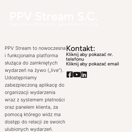
PPV Stream S.C.
Jastrzębie-Zdrój
, aleja Jana Pawła II 1 /15B
Kontakt:
PPV Stream to nowoczesna 
Kliknij aby pokazać nr.
i funkcjonalna platforma 
telefonu
służąca do zamkniętych 
Kliknij aby pokazać email
wydarzeń na żywo („live”). 
Udostępniamy 
zabezpieczoną aplikacę do 
organizacji wydarzenia 
wraz z systemem płatności 
oraz panelem klienta, za 
pomocą którego widz ma 
dostęp do relacji ze swoich 
ulubionych wydarzeń. 