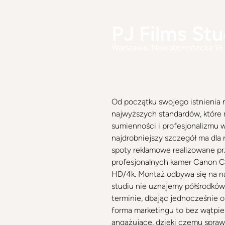
PJ Films Stu
Warszawa
, Nowoberestecka 16
Od początku swojego istnienia n
najwyższych standardów, które 
sumienności i profesjonalizmu w
najdrobniejszy szczegół ma dla
spoty reklamowe realizowane p
profesjonalnych kamer Canon C20
HD/4k. Montaż odbywa się na na
studiu nie uznajemy półśrodków
terminie, dbając jednocześnie o
forma marketingu to bez wątpien
angażujące, dzięki czemu sprawi