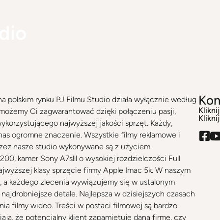
dio
Kon
a polskim rynku PJ Filmu Studio działa wyłącznie według
Klikni
możemy Ci zagwarantować dzięki połączeniu pasji,
Klikni
ykorzystującego najwyższej jakości sprzęt. Każdy,
 nas ogromne znaczenie. Wszystkie filmy reklamowe i
rzez nasze studio wykonywane są z użyciem
0, kamer Sony A7slll o wysokiej rozdzielczości Full
jwyższej klasy sprzęcie firmy Apple Imac 5k. W naszym
, a każdego zlecenia wywiązujemy się w ustalonym
 najdrobniejsze detale. Najlepsza w dzisiejszych czasach
ia filmy wideo. Treści w postaci filmowej są bardzo
ają, że potencjalny klient zapamiętuje daną firmę, czy