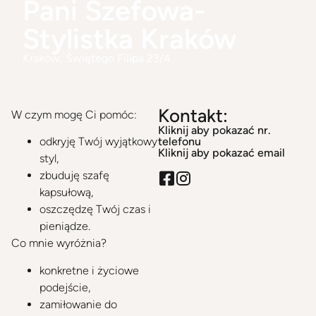
Pani Szefowa-
Stylistka Kraków
Kraków
, Świętego Filipa 23/4
Kontakt:
W czym mogę Ci pomóc:
Kliknij aby pokazać nr.
telefonu
odkryję Twój wyjątkowy
Kliknij aby pokazać email
styl,
zbuduję szafę
kapsułową,
oszczędzę Twój czas i
pieniądze.
Co mnie wyróżnia?
konkretne i życiowe
podejście,
zamiłowanie do