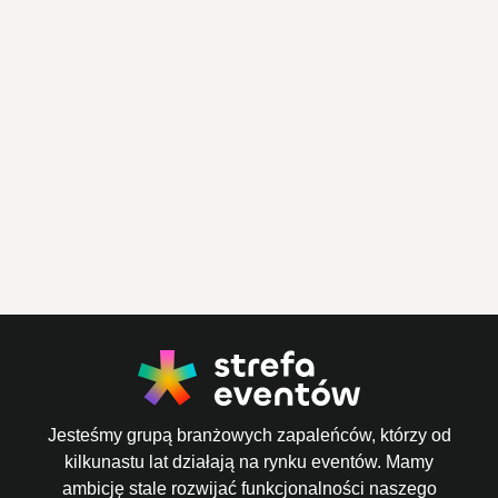
Jesteśmy grupą branżowych zapaleńców, którzy od
kilkunastu lat działają na rynku eventów. Mamy
ambicję stale rozwijać funkcjonalności naszego