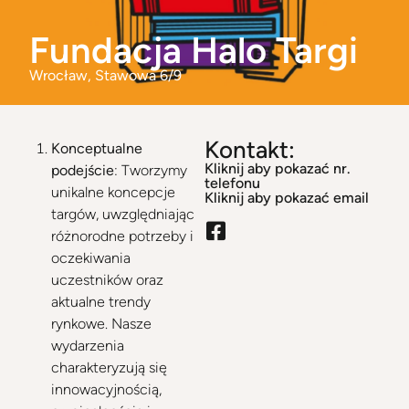
Fundacja Halo Targi
Wrocław
, Stawowa 6/9
Kontakt:
Konceptualne
Kliknij aby pokazać nr.
podejście
: Tworzymy
telefonu
unikalne koncepcje
Kliknij aby pokazać email
targów, uwzględniając
różnorodne potrzeby i
oczekiwania
uczestników oraz
aktualne trendy
rynkowe. Nasze
wydarzenia
charakteryzują się
innowacyjnością,