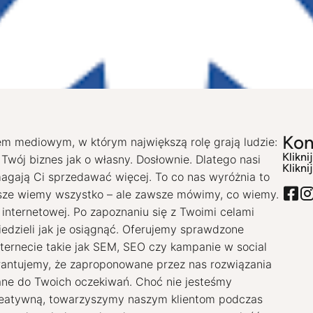
etingu sp. z o.o.
Kon
m mediowym, w którym największą rolę grają ludzie: 
Klikni
Twój biznes jak o własny. Dosłownie. Dlatego nasi 
Klikni
agają Ci sprzedawać więcej. To co nas wyróżnia to 
sze wiemy wszystko – ale zawsze mówimy, co wiemy. 
 internetowej. Po zapoznaniu się z Twoimi celami 
dzieli jak je osiągnąć. Oferujemy sprawdzone 
ernecie takie jak SEM, SEO czy kampanie w social 
antujemy, że zaproponowane przez nas rozwiązania 
ne do Twoich oczekiwań. Choć nie jesteśmy 
reatywną, towarzyszymy naszym klientom podczas 