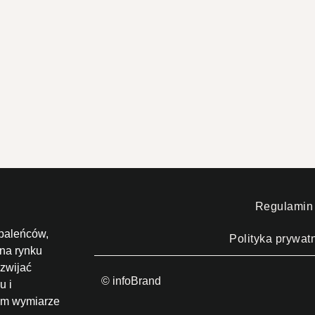
Regulamin
paleńców,
Polityka prywat
 na rynku
zwijać
© infoBrand
u i
nym wymiarze