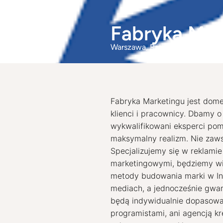
Fabryka Mark
Warszawa
, Ratuszowa 11
Fabryka Marketingu jest dome
klienci i pracownicy. Dbamy o 
wykwalifikowani eksperci pom
maksymalny realizm. Nie zaw
Specjalizujemy się w reklamie
marketingowymi, będziemy wie
metody budowania marki w Int
mediach, a jednocześnie gwar
będą indywidualnie dopasowa
programistami, ani agencją k