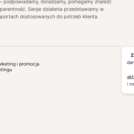
 – podpowiadamy, doradzamy, pomagamy znaleźć 
parentność. Swoje działania przedstawiamy w 
aportach dostosowanych do potrzeb klienta. 
Z
dan
rketing i promocja
etingu
akt
i n