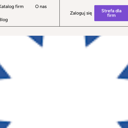
Katalog firm
O nas
Strefa dla
Zaloguj się
firm
Blog