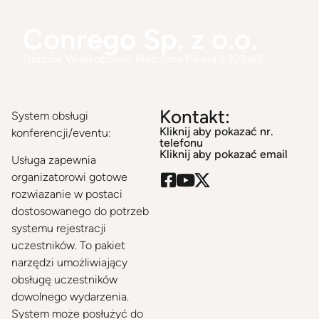
Conrego Sp. z o.o.
Gorzów Wielkopolski
, Plac Jana Pawła II 108a/2
Kontakt:
System obsługi
Kliknij aby pokazać nr.
konferencji/eventu:
telefonu
Kliknij aby pokazać email
Usługa zapewnia
organizatorowi gotowe
rozwiazanie w postaci
dostosowanego do potrzeb
systemu rejestracji
uczestników. To pakiet
narzędzi umożliwiający
obsługę uczestników
dowolnego wydarzenia.
System może posłużyć do