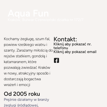
Aqua Fun
Kraków
, Bulwar Czerwieński działka nr 172/7
Kontakt:
Kochamy żeglugę, szum fal,
Kliknij aby pokazać nr.
powiew rześkiego wiatru i
telefonu
szanty. Zarażamy miłością do
Kliknij aby pokazać email
rejsów statkiem, gondolą i
katamaranem, które
pozwalają zwiedzać Kraków
w nowy, atrakcyjny sposób i
dostarczają bogactwa
wrażeń i emocji
Od 2005 roku
Prężnie działamy w branży
żeglugi śródlądowej,