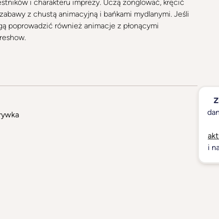
stników i charakteru imprezy. Uczą żonglować, kręcić
 zabawy z chustą animacyjną i bańkami mydlanymi. Jeśli
ogą poprowadzić również animacje z płonącymi
ireshow.
Z
dan
rywka
akt
i n