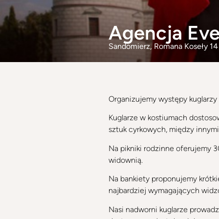
Agencja Eve
Sandomierz
, Romana Koseły 14
Organizujemy występy kuglarzy 
Kuglarze w kostiumach dostoso
sztuk cyrkowych, między innymi żo
Na pikniki rodzinne oferujemy 3
widownią.
Na bankiety proponujemy krótki
najbardziej wymagających widz
Nasi nadworni kuglarze prowadzą