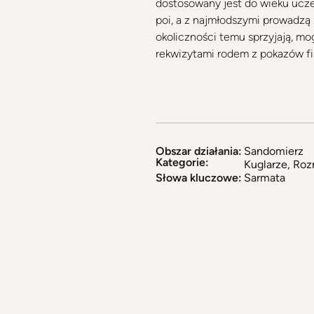
dostosowany jest do wieku ucze
poi, a z najmłodszymi prowadzą
okoliczności temu sprzyjają, m
rekwizytami rodem z pokazów f
Obszar działania:
Sandomierz
Kategorie:
Kuglarze
,
Roz
Słowa kluczowe:
Sarmata