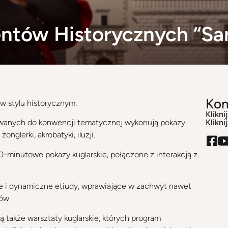
ntów Historycznych “Sa
Kon
w stylu historycznym.
Klikni
Klikni
wanych do konwencji tematycznej wykonują pokazy
nglerki, akrobatyki, iluzji.
0-minutowe pokazy kuglarskie, połączone z interakcją z
e i dynamiczne etiudy, wprawiające w zachwyt nawet
ów.
 także warsztaty kuglarskie, których program