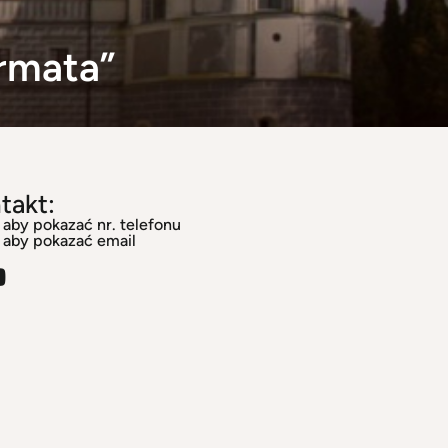
rmata”
takt:
j aby pokazać nr. telefonu
j aby pokazać email